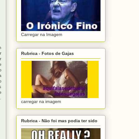
Carregar na Imagem
m
r
Rubrica - Fotos de Gajas
r
e
o
a
o
s
e
.
carregar na imagem
Rubrica - Não foi mas podia ter sido