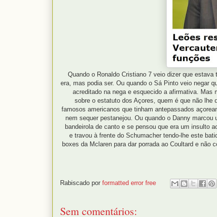
Quando o Ronaldo Cristiano 7 veio dizer que estava t
era, mas podia ser. Ou quando o Sá Pinto veio negar que
acreditado na nega e esquecido a afirmativa. Mas 
sobre o estatuto dos Açores, quem é que não lhe 
famosos americanos que tinham antepassados açorea
nem sequer pestanejou. Ou quando o Danny marcou um 
bandeirola de canto e se pensou que era um insulto a
e travou à frente do Schumacher tendo-lhe este bati
boxes da Mclaren para dar porrada ao Coultard e não c
Rabiscado por
formatted error free
Sem comentários: