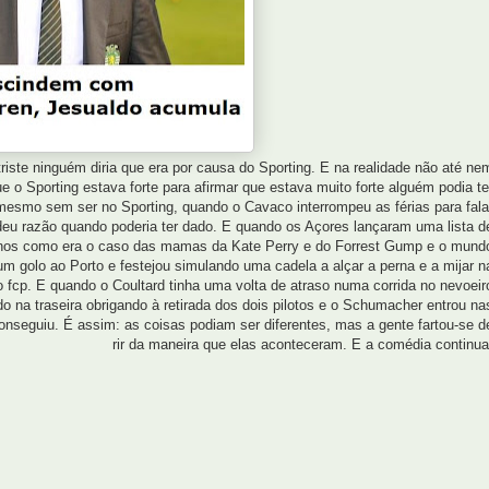
riste ninguém diria que era por causa do Sporting. E na realidade não até ne
 o Sporting estava forte para afirmar que estava muito forte alguém podia te
mesmo sem ser no Sporting, quando o Cavaco interrompeu as férias para fala
deu razão quando poderia ter dado. E quando os Açores lançaram uma lista d
nos como era o caso das mamas da Kate Perry e do Forrest Gump e o mund
golo ao Porto e festejou simulando uma cadela a alçar a perna e a mijar n
o fcp. E quando o Coultard tinha uma volta de atraso numa corrida no nevoeir
do na traseira obrigando à retirada dos dois pilotos e o Schumacher entrou na
onseguiu. É assim: as coisas podiam ser diferentes, mas a gente fartou-se d
rir da maneira que elas aconteceram. E a comédia continua