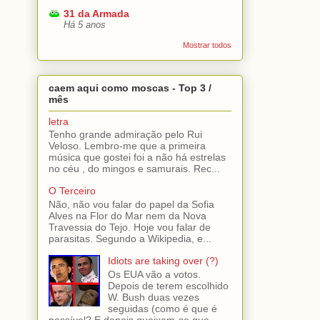
31 da Armada
Há 5 anos
Mostrar todos
caem aqui como moscas - Top 3 /
mês
letra
Tenho grande admiração pelo Rui
Veloso. Lembro-me que a primeira
música que gostei foi a não há estrelas
no céu , do mingos e samurais. Rec...
O Terceiro
Não, não vou falar do papel da Sofia
Alves na Flor do Mar nem da Nova
Travessia do Tejo. Hoje vou falar de
parasitas. Segundo a Wikipedia, e...
Idiots are taking over (?)
Os EUA vão a votos.
Depois de terem escolhido
W. Bush duas vezes
seguidas (como é que é
possível? E depois queixam-se que